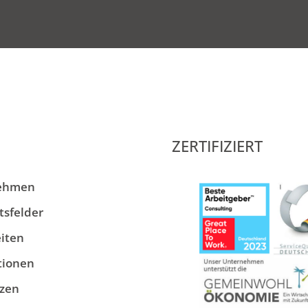
ZERTIFIZIERT
ehmen
tsfelder
iten
tionen
zen