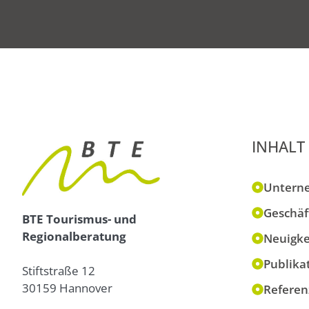
INHALT
Untern
Geschäf
BTE Tourismus- und
Regionalberatung
Neuigke
Publika
Stiftstraße 12
30159 Hannover
Referen