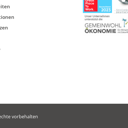
iten
tionen
zen
p
echte vorbehalten