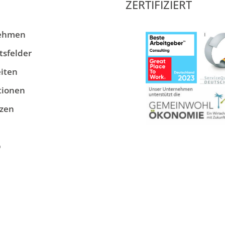
ZERTIFIZIERT
ehmen
tsfelder
iten
tionen
zen
p