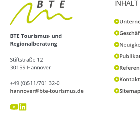
INHALT
Untern
Geschäf
BTE Tourismus- und
Regionalberatung
Neuigke
Publika
Stiftstraße 12
30159 Hannover
Referen
Kontakt
+49 (0)511/701 32-0
hannover@bte-tourismus.de
Sitema