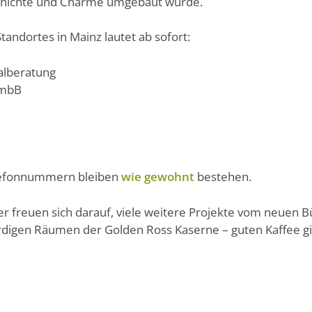
chichte und Charme umgebaut wurde.
andortes in Mainz lautet ab sofort:
alberatung
 mbB
lefonnummern bleiben
wie gewohnt
bestehen.
zer freuen sich darauf, viele weitere Projekte vom neuen 
rdigen Räumen der Golden Ross Kaserne – guten Kaffee gi