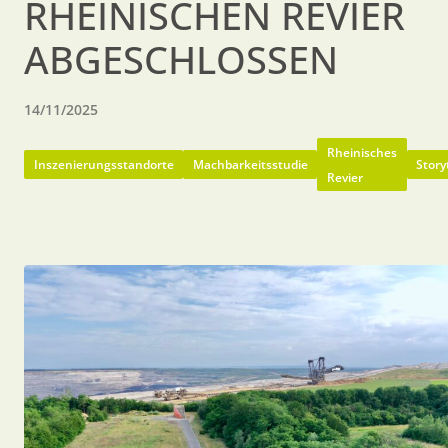
RHEINISCHEN REVIER
ABGESCHLOSSEN
14/11/2025
Rheinisches
Inszenierungsstandorte
Machbarkeitsstudie
Story
Revier