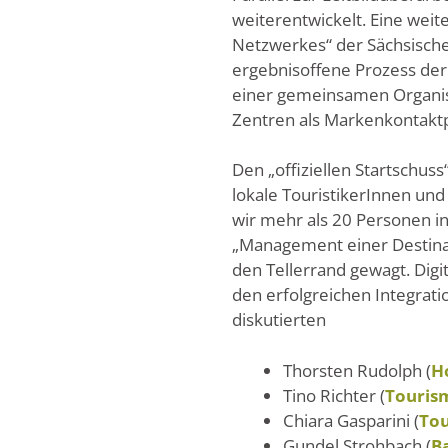
weiterentwickelt. Eine wei
Netzwerkes“ der Sächsische
ergebnisoffene Prozess der 
einer gemeinsamen Organisa
Zentren als Markenkontaktp
Den „offiziellen Startschus
lokale TouristikerInnen und
wir mehr als 20 Personen i
„Management einer Destinat
den Tellerrand gewagt. Dig
den erfolgreichen Integrati
diskutierten
Thorsten Rudolph (
H
Tino Richter (
Touris
Chiara Gasparini (
Tou
Gundel Strohbach (
B