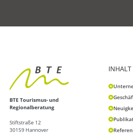
INHALT
Untern
Geschäf
BTE Tourismus- und
Regionalberatung
Neuigke
Publika
Stiftstraße 12
30159 Hannover
Referen