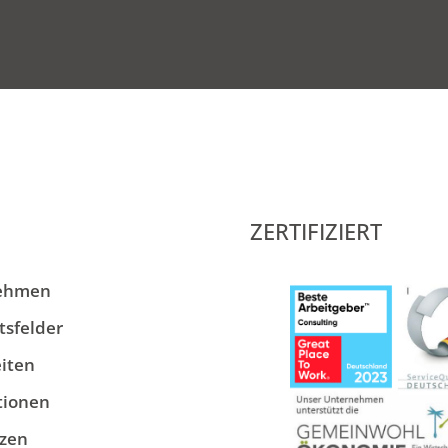
ZERTIFIZIERT
ehmen
tsfelder
iten
tionen
zen