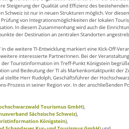
tere Steigerung der Qualität und Effizienz des bestehen
n Schweiz ist nur in neuen Strukturen möglich. Vor diese
Prüfung von Integrationsmöglichkeiten der lokalen Touris
tion. In diesem Zusammenhang wird auch die Einrichtung
unkte der Destination an zentralen Standorten angestreb
s“ in die weitere TI-Entwicklung markiert eine Kick-Off-Ve
 weitere interessierte PartnerInnen. Bei der Veranstaltu
n der Touristinformation im Treff-Punkt Königstein begr
ion und Bedeutung der TI als Markenkontaktpunkt der Zu
ital stellte Herr Rudolph, Geschäftsführer der Hochschw
ons-Prozess in seiner Region vor. In der anschließenden 
ochschwarzwald Tourismus GmbH
),
musverband Sächsische Schweiz
),
ristinformation Königstein
),
ad Schandauer Kur- und Tourismus GmbH
) und