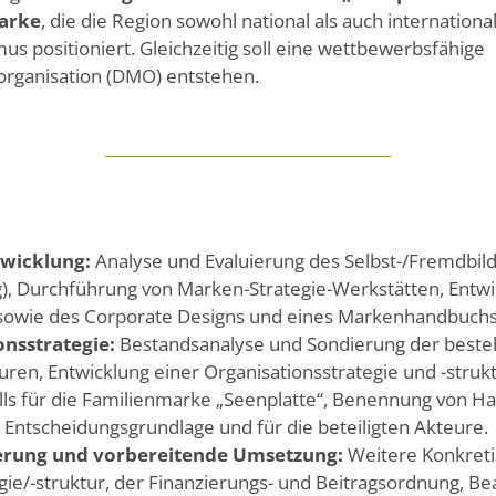
marke
, die die Region sowohl national als auch internationa
s positioniert. Gleichzeitig soll eine wettbewerbsfähige
rganisation (DMO) entstehen.
twicklung:
Analyse und Evaluierung des Selbst-/Fremdbilde
), Durchführung von Marken-Strategie-Werkstätten, Entwi
sowie des Corporate Designs und eines Markenhandbuchs
onsstrategie:
Bestandsanalyse und Sondierung der best
uren, Entwicklung einer Organisationsstrategie und -struk
ls für die Familienmarke „Seenplatte“, Benennung von 
 Entscheidungsgrundlage und für die beteiligten Akteure.
sierung und vorbereitende Umsetzung:
Weitere Konkreti
gie/-struktur, der Finanzierungs- und Beitragsordnung, B