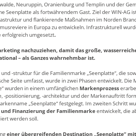
nwalde, Neuruppin, Oranienburg und Templin und der Ge
 Seenplatte als fortwährendem Gast. Ziel der WIN-AG ist 
nfrastruktur und flankierende Maßnahmen im Norden Bran
musreviere in Europa zu entwickeln. Infrastrukturell wurd
e erfolgreich umgesetzt
.
arketing nachzuziehen, damit das große, wasserreiche
ational – als Ganzes wahrnehmbar ist.
 und -struktur für die Familienmarke „Seenplatte“, die s
sche Seite umfasst, wurde in zwei Phasen entwickelt. Die
e“ wurden in einem umfänglichen
Markenprozess
erarbe
 -positionierung, -architektur und der Markenauftritt for
kenname „Seenplatte“ festgelegt. Im zweiten Schritt w
n und Finanzierung der Familienmarke
entwickelt, die 
ert werden soll.
ung
einer übergreifenden Destination „Seenplatte“ mit