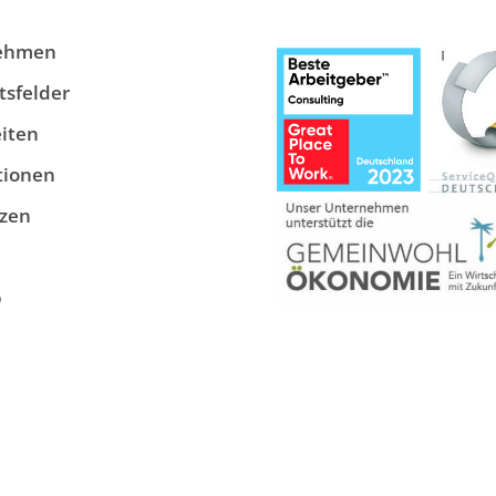
ehmen
tsfelder
iten
tionen
zen
p