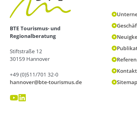
Untern
Geschäf
BTE Tourismus- und
Regionalberatung
Neuigke
Publika
Stiftstraße 12
30159 Hannover
Referen
Kontakt
+49 (0)511/701 32-0
hannover@bte-tourismus.de
Sitema