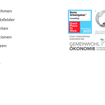
ehmen
tsfelder
iten
tionen
zen
p