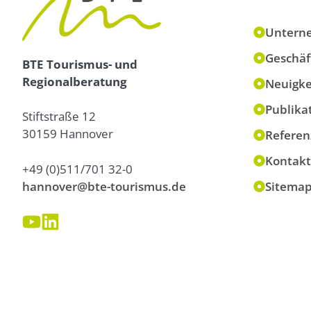
Untern
Geschäf
BTE Tourismus- und
Regionalberatung
Neuigke
Publika
Stiftstraße 12
30159 Hannover
Referen
Kontakt
+49 (0)511/701 32-0
hannover@bte-tourismus.de
Sitema