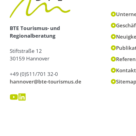
Untern
Geschäf
BTE Tourismus- und
Regionalberatung
Neuigke
Publika
Stiftstraße 12
30159 Hannover
Referen
Kontakt
+49 (0)511/701 32-0
hannover@bte-tourismus.de
Sitema