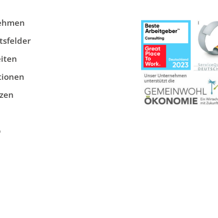
ehmen
tsfelder
iten
tionen
zen
p