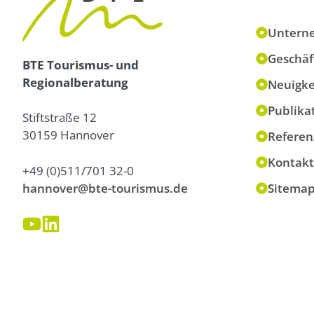
Untern
Geschäf
BTE Tourismus- und
Regionalberatung
Neuigke
Publika
Stiftstraße 12
30159 Hannover
Referen
Kontakt
+49 (0)511/701 32-0
hannover@bte-tourismus.de
Sitema