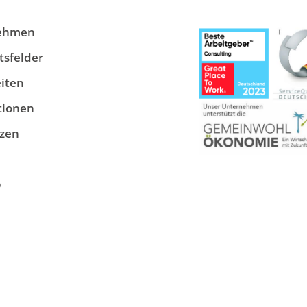
ehmen
tsfelder
iten
tionen
zen
p