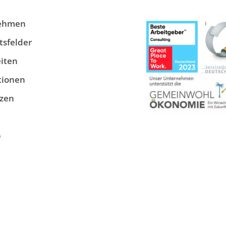
ehmen
tsfelder
iten
tionen
zen
p