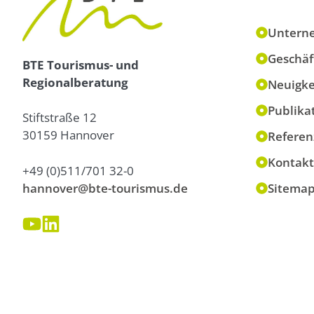
Untern
Geschäf
BTE Tourismus- und
Regionalberatung
Neuigke
Publika
Stiftstraße 12
30159 Hannover
Referen
Kontakt
+49 (0)511/701 32-0
hannover@bte-tourismus.de
Sitema