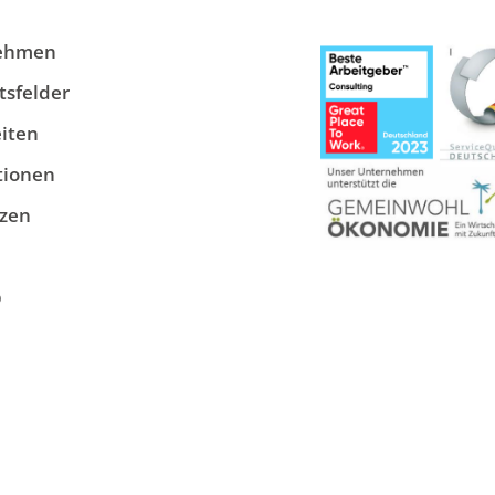
ehmen
tsfelder
iten
tionen
zen
p