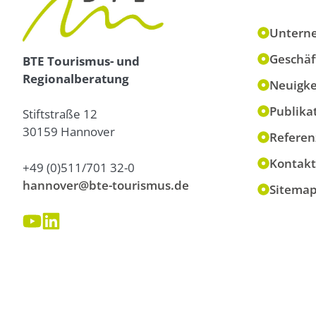
Untern
Geschäf
BTE Tourismus- und
Regionalberatung
Neuigke
Publika
Stiftstraße 12
30159 Hannover
Referen
Kontakt
+49 (0)511/701 32-0
hannover@bte-tourismus.de
Sitema