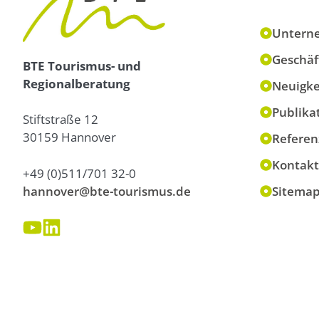
Untern
Geschäf
BTE Tourismus- und
Regionalberatung
Neuigke
Publika
Stiftstraße 12
30159 Hannover
Referen
Kontakt
+49 (0)511/701 32-0
hannover@bte-tourismus.de
Sitema