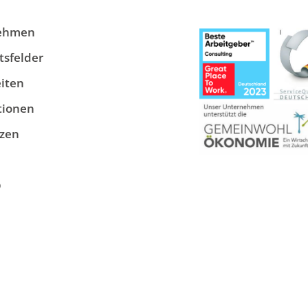
ehmen
tsfelder
iten
tionen
zen
p