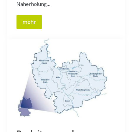
Naherholung…
mehr