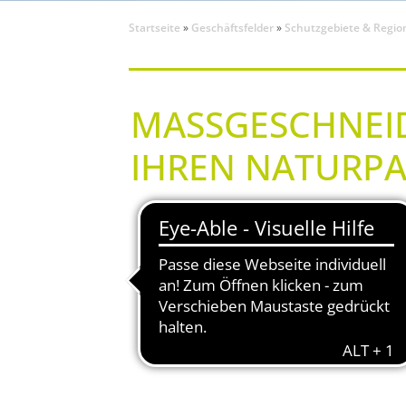
Startseite
»
Geschäftsfelder
»
Schutzgebiete & Regio
MASSGESCHNEIDE
HREN NATURPA