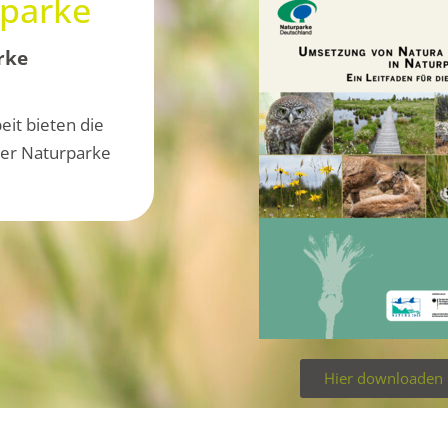
urparke
rke
eit bieten die
her Naturparke
Hier downloaden