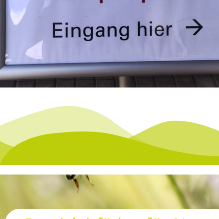
Wir kennen uns mit
Naturparkplanung aus
ben bereits zahlreiche Naturparkpläne für unterschiedlic
schland entwickelt und viele Konzepte und Projekte zu v
Naturpark-Themen umgesetzt.