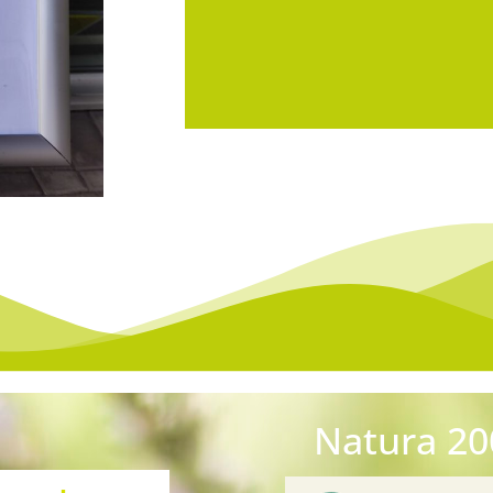
Unsere N
maß
.
0815 mögen wir nicht. Denn 
he Regionen in
jeder Naturparkplan a
erschiedenen
Natura 20