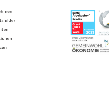
ehmen
tsfelder
iten
tionen
zen
p