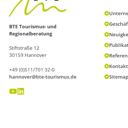
Untern
Geschäf
BTE Tourismus- und
Regionalberatung
Neuigke
Publika
Stiftstraße 12
30159 Hannover
Referen
Kontakt
+49 (0)511/701 32-0
hannover@bte-tourismus.de
Sitema