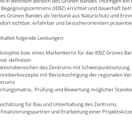
nd in welchem Bereich des Grünen Bandes Thüringen ein
nd Begegnungszentrums (IEBZ) errichtet und dauerhaft bet
des Grünen Bandes als Verbund aus Naturschutz und Erinne
ort sichtbar, erfahrbar und besucherorientiert präsentie
nhaltet folgende Leistungen:
ilosophie bzw. eines Markenkerns für das IEBZ Grünes Ba
nd -definition
ktionsbereichen des Zentrums mit Schwerpunktsetzung
etreiberkonzepte mit Berücksichtigung der regionalen V
ntrums
wertungsmatrix, Prüfung und Bewertung möglicher Stand
nschätzung für Bau und Unterhaltung des Zentrums
 Finanzierungspartner und Erarbeitung einer Projektskizz