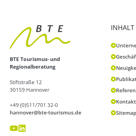
INHALT
Untern
Geschäf
BTE Tourismus- und
Regionalberatung
Neuigke
Publika
Stiftstraße 12
30159 Hannover
Referen
Kontakt
+49 (0)511/701 32-0
hannover@bte-tourismus.de
Sitema