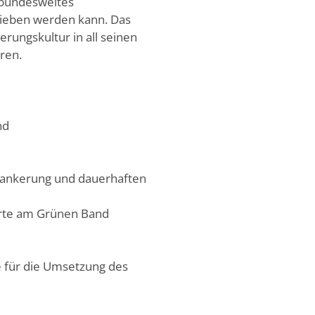
 bundesweites
rieben werden kann. Das
rungskultur in all seinen
ren.
nd
erankerung und dauerhaften
orte am Grünen Band
e für die Umsetzung des