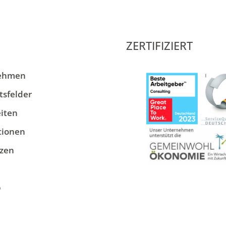
ZERTIFIZIERT
ehmen
tsfelder
iten
tionen
zen
p