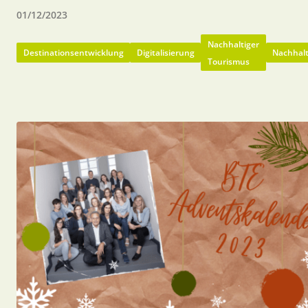
01/12/2023
Nachhaltiger
Destinationsentwicklung
Digitalisierung
Nachhalt
Tourismus