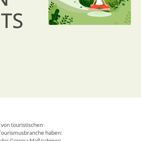
TS
 von touristischen
 Tourismusbranche haben:
gen der Corona-Maßnahmen