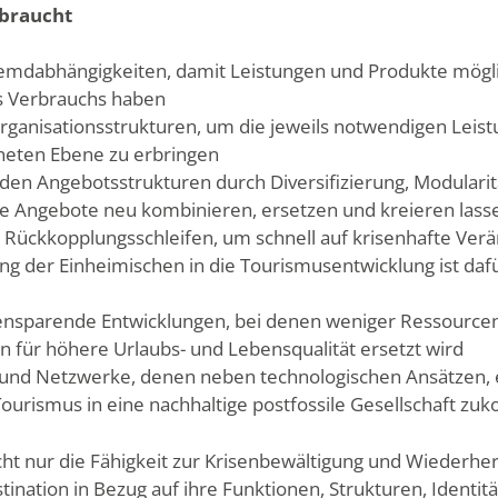
 braucht
remdabhängigkeiten, damit Leistungen und Produkte mögl
s Verbrauchs haben
Organisationsstrukturen, um die jeweils notwendigen Leist
neten Ebene zu erbringen
in den Angebotsstrukturen durch Diversifizierung, Modular
che Angebote neu kombinieren, ersetzen und kreieren lass
fe Rückkopplungsschleifen, um schnell auf krisenhafte Ve
ng der Einheimischen in die Tourismusentwicklung ist dafü
rcensparende Entwicklungen, bei denen weniger Ressour
n für höhere Urlaubs- und Lebensqualität ersetzt wird
 und Netzwerke, denen neben technologischen Ansätzen, ei
ourismus in eine nachhaltige postfossile Gesellschaft z
icht nur die Fähigkeit zur Krisenbewältigung und Wiederhe
ination in Bezug auf ihre Funktionen, Strukturen, Identi