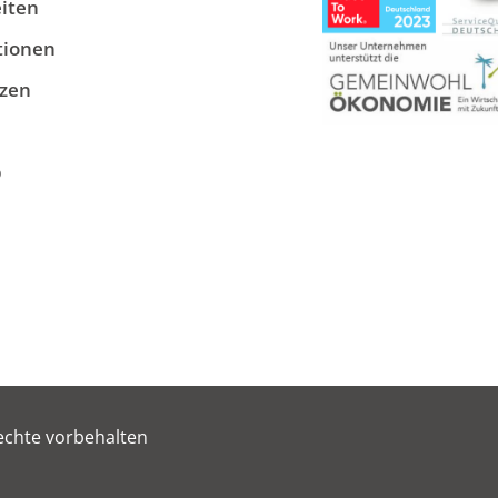
iten
tionen
zen
p
echte vorbehalten