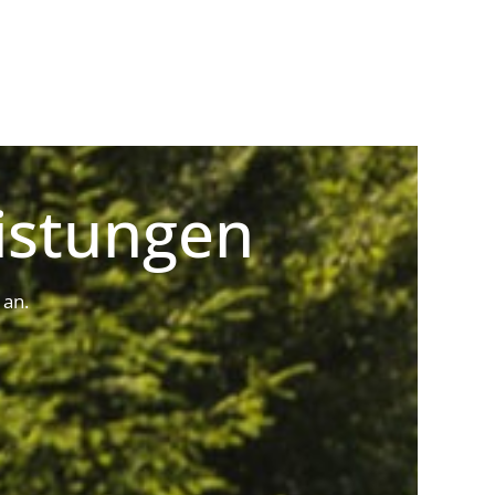
istungen
 an.