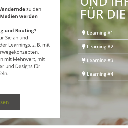
UND IH
FÜR DIE
Wandernde
zu den
 Medien werden
,
ng und Routing?
Learning #1
ür Sie an
und
 der
Learnings
, z. B. mit
Learning #2
rwegekonzepten,
en
mit Mehrwert
, mit
Learning #3
er und Designs für
eln.
Learning #4
ssen