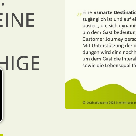
EINE
HIGE
N