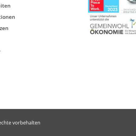
iten
tionen
zen
p
echte vorbehalten